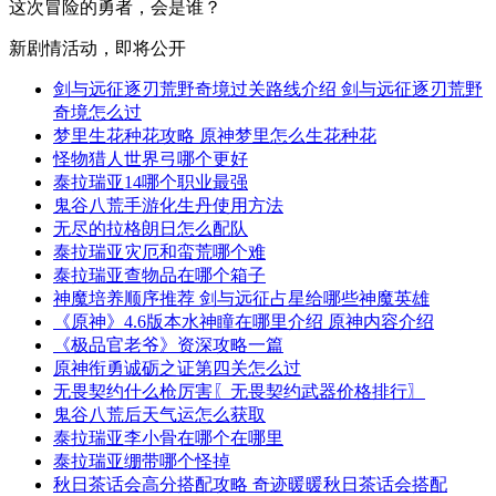
这次冒险的勇者，会是谁？
新剧情活动，即将公开
剑与远征逐刃荒野奇境过关路线介绍 剑与远征逐刃荒野
奇境怎么过
梦里生花种花攻略 原神梦里怎么生花种花
怪物猎人世界弓哪个更好
泰拉瑞亚14哪个职业最强
鬼谷八荒手游化生丹使用方法
无尽的拉格朗日怎么配队
泰拉瑞亚灾厄和蛮荒哪个难
泰拉瑞亚查物品在哪个箱子
神魔培养顺序推荐 剑与远征占星给哪些神魔英雄
《原神》4.6版本水神瞳在哪里介绍 原神内容介绍
《极品官老爷》资深攻略一篇
原神衔勇诚砺之证第四关怎么过
无畏契约什么枪厉害〖无畏契约武器价格排行〗
鬼谷八荒后天气运怎么获取
泰拉瑞亚李小骨在哪个在哪里
泰拉瑞亚绷带哪个怪掉
秋日茶话会高分搭配攻略 奇迹暖暖秋日茶话会搭配