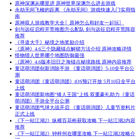
原神深渊从哪里进 原神世界深渊怎么进去游戏
永劫无间飞梭的距离 《永劫无间》游戏快速入门实用指
南
原神双人游戏教学大全〖原神怎么和好友一起玩〗
剑与远征启程开荒推图怎么配队 剑与远征启程开荒阵容
推荐
《寻道大千》秘境之地奖励介绍
《原神》4.6三个隐藏锚点解锁方法介绍 原神攻略详情
怪物猎人世界哪个地图防御最强
《原神》4.6版本旧日之海锚点秘境路线 原神内容推荐
童话萌消团创新消除手游 《童话萌消团》5-10全平台公
测
童话萌消团《童话萌消团》iOS预订开放 5月10日全平台
上线
童话萌消团新地图“矮人王国”上线 双重豪礼助力《童话
萌消团》手游全平台公测
童话萌消团气球大战开启 《童话萌消团》儿童节资料片
正式上线
《下一站江湖2》纵横百花枪获取攻略 下一站江湖2内容
推荐
《下一站江湖2》钟梓州在哪里攻略 下一站江湖2攻略介