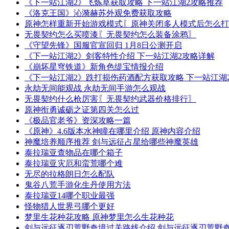
《下一站江湖2》飞炼草获取攻略 下一站江湖2攻略推荐
《洛克王国》沁漪赫苏外观免费获取攻略
原神怎样重新开始游戏模式〖原神关闭多人模式后怎么打
无畏契约怎么买喷漆〖无畏契约怎么装备涂鸦〗
《守望先锋》国服官宣回归 1月8日公测开启
《下一站江湖2》剑客特性介绍 下一站江湖2攻略详解
《崩坏星穹铁道》新角色缇宝情报介绍
《下一站江湖2》跌打损伤药酒配方获取攻略 下一站江湖
永劫无间能观战 永劫无间手游怎么观战
无畏契约什么枪厉害〖无畏契约武器价格排行〗
原神衔勇诚砺之证第四关怎么过
《极品官老爷》资深攻略一篇
《原神》4.6版本水神瞳在哪里介绍 原神内容介绍
神魔培养顺序推荐 剑与远征占星给哪些神魔英雄
泰拉瑞亚查物品在哪个箱子
泰拉瑞亚灾厄和蛮荒哪个难
无尽的拉格朗日怎么配队
鬼谷八荒手游化生丹使用方法
泰拉瑞亚14哪个职业最强
怪物猎人世界弓哪个更好
梦里生花种花攻略 原神梦里怎么生花种花
剑与远征逐刃荒野奇境过关路线介绍 剑与远征逐刃荒野