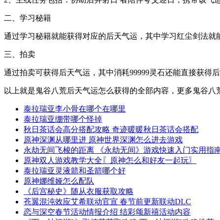
二、学习秘籍
通过学习秘籍就能获得对应的后天气运，其中学习红尘剑法就
三、拍卖
通过拍卖可获得后天气运，其中消耗99999灵石还能直接获得
以上就是鬼谷八荒后天气运怎么获得的全部内容，更多鬼谷八
泰拉瑞亚李小骨在哪个在哪里
泰拉瑞亚绷带哪个怪掉
秋日茶话会高分搭配攻略 奇迹暖暖秋日茶话会搭配
原神深渊从哪里进 原神世界深渊怎么进去游戏
永劫无间飞梭的距离 《永劫无间》游戏快速入门实用指
原神双人游戏教学大全〖原神怎么和好友一起玩〗
泰拉瑞亚灵液箭和圣箭哪个好
原神娜维娅怎么配队
《后宫秘史》随从衣服获取攻略
苍翼混沌效应艾希联动官宣 春节前更新联动DLC
恋与深空春节活动情报介绍 结彩颂新禧活动内容