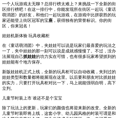
一个人玩游戏太无聊？总排行榜太难上？来挑战一下全新的街
区排行榜吧！在这一排行中，你能发现所在街区一起玩《童话
萌消团》的好友，和他们一起玩游戏，在游戏中比拼获胜的玩
家还能登上街区冠军的宝
座
，获得独有的荣誉标识。你的街
区，你来冠名！
娃娃机新体验 玩具收藏柜
在《童话萌消团》中，夹娃娃可以说是玩家们最喜爱的玩法之
一了，夹中娃娃的那一刻可以说是成就感慢慢了。不过，没办
法展现自己
抓娃娃
的功力实在可惜，也有很多玩家希望抓到的
娃娃能有个地方保存。
新版娃娃机正式上线，全新的玩具柜可以自动收藏，夹到过的
娃娃类型和数量都将能展现在这里。以后要和朋友对比抓娃娃
的实力，只要打开玩具柜对比一下，马上就能强弱自明，高下
立判。
儿童节时装上市 谁还不是个宝宝
除了玩法上的更新，玩家们的颜值也将迎来新的改变。全新的
儿童节时装即将上线，这套小学、幼儿园风格的时装可谓是和