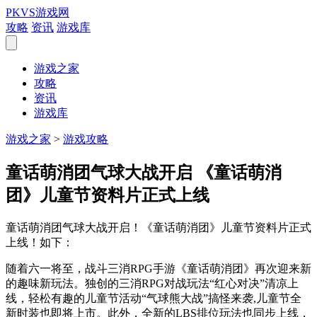
PKVS游戏网
攻略
资讯
游戏库
游戏之家
攻略
资讯
游戏库
游戏之家
>
游戏攻略
童话萌消团气球大战开启 《童话萌消
团》儿童节资料片正式上线
童话萌消团气球大战开启！《童话萌消团》儿童节资料片正式
上线！如下：
随着六一将至，战斗三消RPG手游《童话萌消团》再次迎来新
的趣味新玩法。独创的三消RPG对战玩法“红心对决”清凉上
线，轻松有趣的儿童节活动“气球熊大战”搞怪来袭,儿童节全
新时装也即将上市。此外，全新的LBS排位玩法也同步上线，