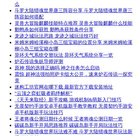
么
斗罗大陆猎魂世界唐三阵容分享 斗罗大陆猎魂世界唐三
阵容如何搭配
灵兽大冒险麒麟技能特点推荐 灵兽大冒险麒麟什么技能
鹅鸭杀如何获胜 鹅鸭杀获胜条件分享
龙迹之城玩法思路 龙迹之城玩法技巧好
米姆米姆哈溪柳小岛三组宝箱的位置分享 米姆米姆哈溪
柳小岛三组宝箱在哪
异环天气系统交替玩法 异环天气系统分享一览
炉石传说兔妖导师评测
原神 我的选择正确吗 神之任务怎么启动
震惊 超神法强拍照萨卡组大公开，速来炉石传说一探究
竟
迷构工坊官网在哪下载 最新官方下载安装地址
“云顶之弈虹吸者羁绊解析”
《天天来取经》新手攻略 游戏机制&萌新入门技巧
无畏契约手游安卓手机版新手教学教程 无畏契约手游安
卓手机版新手玩法技巧
王者将魂公测日期什么时候 王者将魂公测日期一览
碳碳岛新手开局思路推荐 碳碳岛新手开局玩法技巧
斗罗大陆猎魂世界玩法难不难 斗罗大陆猎魂世界玩法新