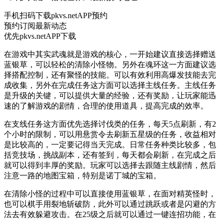
手机扫码下
载pkvs.netAPP预约
预约订阅最新动态
优先pkvs.netAPP下
载
在游戏中其实武魂就是游戏的核心，一开始建议直接选择赠送
蓝银草，可以轻松的清除小怪物。另外在魂环这一方面建议选
择搭配控制，还有聚怪的技能。可以有效利用高爆发技能去完
成收集，另外在完成任务这方面可以选择主线任务。主线任务
是升级的关键，可以提供大量的经验，还有奖励，让玩家能迅
速的了解游戏的剧情，合理的使用道具，提高完成的效率。
在支线任务这方面优先选择讨伐类的任务，每天5点刷新，有2
个小时的限制，可以用悬赏令去刷新五星级的任务，收益相对
是比较高的，一定要记得当天完成。日常任务种类比较多，包
括竞技场，挑战副本，还有签到，每天都会刷新，在完成之后
就可以得到丰厚的奖励。玩家可以选择去跟随主线剧情，然后
注意一路的地图宝箱，特别是诺丁城的宝箱。
在清除小怪的过程中可以直接使用蓝银草，在面对精英怪时，
也可以棋手用裂地斩破防，此外可以通过跳跃或者是闪避的方
法去有效躲避攻击。在25级之后就可以通过一键连招功能，在