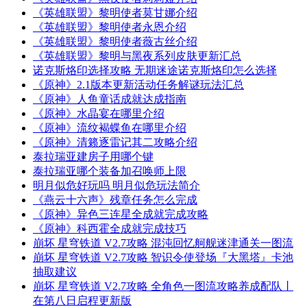
《英雄联盟》黎明使者莫甘娜介绍
《英雄联盟》黎明使者永恩介绍
《英雄联盟》黎明使者薇古丝介绍
《英雄联盟》黎明与黑夜系列皮肤更新汇总
诺克斯烙印选择攻略 无期迷途诺克斯烙印怎么选择
《原神》2.1版本更新活动任务解谜玩法汇总
《原神》人鱼童话成就达成指南
《原神》水晶宴在哪里介绍
《原神》流纹褐蝶鱼在哪里介绍
《原神》清籁逐雷记其二攻略介绍
泰拉瑞亚建房子用哪个键
泰拉瑞亚哪个装备加召唤师上限
明月似危好玩吗 明月似危玩法简介
《燕云十六声》残章任务怎么完成
《原神》异色三连星全成就完成攻略
《原神》科西霍全成就完成技巧
崩坏 星穹铁道 V2.7攻略 混沌回忆舸舰迷津通关一图流
崩坏 星穹铁道 V2.7攻略 智识令使登场『大黑塔』卡池
抽取建议
崩坏 星穹铁道 V2.7攻略 全角色一图流攻略养成配队丨
在第八日启程更新版