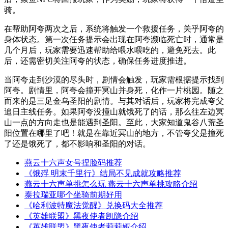
骑。
在帮助阿夸两次之后，系统将触发一个救援任务，关乎阿夸的
身体状态。第一次任务提示会出现在阿夸濒临死亡时，通常是
几个月后，玩家需要迅速帮助给喂水喂吃的，避免死去。此
后，还需密切关注阿夸的状态，确保任务进度推进。
当阿夸走到沙漠的尽头时，剧情会触发，玩家需根据提示找到
阿夸。剧情里，阿夸会撞开冥山并身死，化作一片桃园。随之
而来的是三足金乌圣阳的剧情。与其对话后，玩家将完成夸父
追日主线任务。如果阿夸没撞山就饿死了的话，那么往左边冥
山一点的方向走也是能遇到圣阳。至此，大家知道鬼谷八荒圣
阳位置在哪里了吧！就是在靠近冥山的地方，不管夸父是撞死
了还是饿死了，都不影响和圣阳的对话。
燕云十六声女号捏脸码推荐
《饿殍 明末千里行》结局不见成就攻略推荐
燕云十六声单挑怎么玩 燕云十六声单挑攻略介绍
泰拉瑞亚哪个坐骑前期好用
《哈利波特魔法觉醒》兑换码大全推荐
《英雄联盟》黑夜使者凯隐介绍
《英雄联盟》黑夜使者莉莉娅介绍