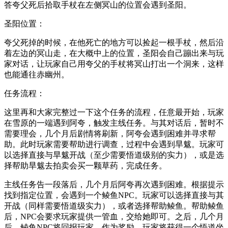
答夸父死后拾取手杖在左侧冥山的位置会遇到圣阳。
圣阳位置：
夸父死掉的时候，在他死亡的地方可以捡起一根手杖，然后沿
着左边的冥山走，在大概中上的位置，圣阳会自己蹦出来与玩
家对话，让玩家自己用夸父的手杖将冥山打出一个洞来，这样
也能通往赤幽州。
任务流程：
这里再和大家完整过一下这个任务的流程，任意最开始，玩家
在雪原的一端遇到阿夸，触发主线任务。与其对话后，暂时不
需要理会，几个月后剧情将刷新，阿夸会遇到困难并寻求帮
助。此时玩家需要帮助进行调查，过程中会遇到旱魃。玩家可
以选择直接与旱魃开战（至少需要悟道级别的实力），或是选
择帮助旱魃去拍卖会买一颗草药，完成任务。
主线任务告一段落后，几个月后阿夸再次遇到困难。根据提示
找到指定位置，会遇到一个鲮鱼NPC。玩家可以选择直接与其
开战（同样需要悟道级实力），或者选择帮助鲮鱼。帮助鲮鱼
后，NPC会要求玩家提供一管血，交给她即可。之后，几个月
后，鲮鱼NPC将回报玩家，作为奖励，玩家将获得一个悟道坐