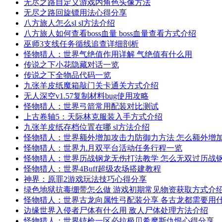
无尽之路自定义游戏内角色头像方法
无尽之路回旋镖用法心得分享
八方旅人怎么sl sl方法介绍
八方旅人如何查看boss血量 boss血量查看方式介绍
巫师3支线任务循线追查详细剖析
怪物猎人：世界气绝值作用详解 气绝值有什么用
传说之下小花隐藏对话一览
传说之下全物品代码一览
九张羊皮纸魔箱敲门关卡通关方式介绍
无人深空v1.57复制材料bug使用攻略
怪物猎人：世界弓箭常用配装对比测试
上古卷轴5：天际林克服装入手方式介绍
九张羊皮纸存档位置在哪 sl方法介绍
怪物猎人：世界额外增加攻击力防御力方法 怎么额外增
怪物猎人：世界九月双平台活动任务行程一览
怪物猎人：世界历战钢龙无伤打法教学 怎么无双过历战
怪物猎人：世界4Buff超级农场搭建教程
神界：原罪2游戏玩法技巧心得分享
绿色地狱抗毒绷带怎么做 游戏初期常见物资获取方式介
怪物猎人：世界古龙向属性弓配装分享 各古龙都需要用
边缘世界入侵者尸体有什么用 敌人尸体处理方法介绍
怪物猎人：世界铳枪一区必拉极贝希摩斯仇恨心得分享