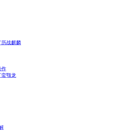
打历战麒麟
操作
打蛮颚龙
解