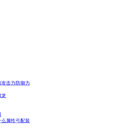
加攻击力防御力
钢龙
绍
什么属性弓配装