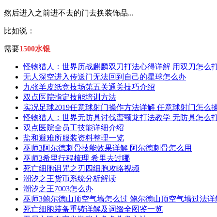
然后进入之前进不去的门去换装饰品...
比如说：
需要
1500水银
怪物猎人：世界历战麒麟双刀打法心得详解 用双刀怎么
无人深空进入传送门无法回到自己的星球怎么办
九张羊皮纸竞技场第五关通关技巧介绍
双点医院指定技能培训方法
实况足球2019任意球射门操作方法详解 任意球射门怎么
怪物猎人：世界无防具讨伐蛮颚龙打法教学 无防具怎么
双点医院全员工技能详细介绍
盐和避难所服装资料整理一览
巫师3阿尔德刺骨技能效果详解 阿尔德刺骨怎么用
巫师3希里行程梳理 希里去过哪
死亡细胞诅咒之刃四细胞攻略视频
潮汐之王货币系统分析解读
潮汐之王7003怎么办
巫师3鲍尔德山顶空气墙怎么过 鲍尔德山顶空气墙过法详
死亡细胞装备重铸详解及词缀全图鉴一览