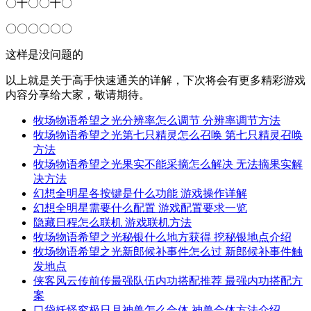
〇十〇〇十〇
〇〇〇〇〇〇
这样是没问题的
以上就是关于高手快速通关的详解，下次将会有更多精彩游戏
内容分享给大家，敬请期待。
牧场物语希望之光分辨率怎么调节 分辨率调节方法
牧场物语希望之光第七只精灵怎么召唤 第七只精灵召唤
方法
牧场物语希望之光果实不能采摘怎么解决 无法摘果实解
决方法
幻想全明星各按键是什么功能 游戏操作详解
幻想全明星需要什么配置 游戏配置要求一览
隐藏日程怎么联机 游戏联机方法
牧场物语希望之光秘银什么地方获得 挖秘银地点介绍
牧场物语希望之光新郎候补事件怎么过 新郎候补事件触
发地点
侠客风云传前传最强队伍内功搭配推荐 最强内功搭配方
案
口袋妖怪究极日月神兽怎么合体 神兽合体方法介绍