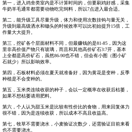
第一，进入鸡舍类室内是不计算时间的，但要刷鸡好感，采集
牛奶羊毛通常都需要动物吃完饲料，所以7点进入最合适。
第二，能升级工具尽量升级，体力和使用次数挂钩与量无关，
升级到最高级洒水和锄头的时候效率可以比初始提升15倍，工
作量大大提升。
第三，挖矿各个层面材料不同，但最赚钱的是81-85，因为这
里非高价值产物只有玻璃，而且和其他高价矿石3:7开，基本
上全都是高价矿石，虽然86-90也不错，但会有小图（图小矿
石就少）所以影响效率。
第四，石板材料必须在夏天就准备好，因为黄花是变种，反季
种植是不会变种的。
第五，玉米类连续收获的种子，会以一定概率在收获后枯萎，
如果不想枯萎请用肥料。
第六，个人认为甜玉米是比较有性价比的食物，用来回复体力
很不错，因为是连续收获，所以成本不高且收益高。
第七，牧草不需要浇水，小麦验证次数少，还需验证目前来看
也不需要浇水。