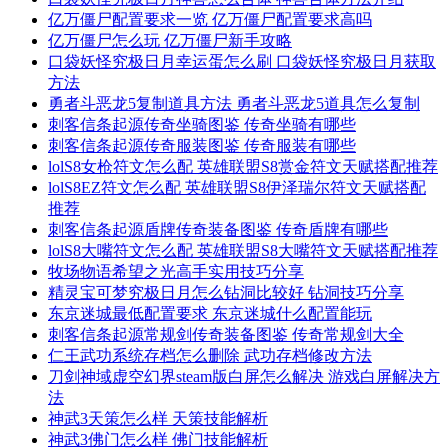
亿万僵尸配置要求一览 亿万僵尸配置要求高吗
亿万僵尸怎么玩 亿万僵尸新手攻略
口袋妖怪究极日月幸运蛋怎么刷 口袋妖怪究极日月获取
方法
勇者斗恶龙5复制道具方法 勇者斗恶龙5道具怎么复制
刺客信条起源传奇坐骑图鉴 传奇坐骑有哪些
刺客信条起源传奇服装图鉴 传奇服装有哪些
lolS8女枪符文怎么配 英雄联盟S8赏金符文天赋搭配推荐
lolS8EZ符文怎么配 英雄联盟S8伊泽瑞尔符文天赋搭配
推荐
刺客信条起源盾牌传奇装备图鉴 传奇盾牌有哪些
lolS8大嘴符文怎么配 英雄联盟S8大嘴符文天赋搭配推荐
牧场物语希望之光高手实用技巧分享
精灵宝可梦究极日月怎么钻洞比较好 钻洞技巧分享
东京迷城最低配置要求 东京迷城什么配置能玩
刺客信条起源常规剑传奇装备图鉴 传奇常规剑大全
仁王武功系统存档怎么删除 武功存档修改方法
刀剑神域虚空幻界steam版白屏怎么解决 游戏白屏解决方
法
神武3天策怎么样 天策技能解析
神武3佛门怎么样 佛门技能解析