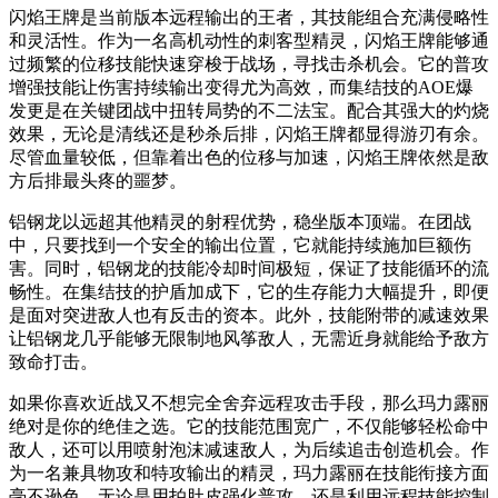
闪焰王牌是当前版本远程输出的王者，其技能组合充满侵略性
和灵活性。作为一名高机动性的刺客型精灵，闪焰王牌能够通
过频繁的位移技能快速穿梭于战场，寻找击杀机会。它的普攻
增强技能让伤害持续输出变得尤为高效，而集结技的AOE爆
发更是在关键团战中扭转局势的不二法宝。配合其强大的灼烧
效果，无论是清线还是秒杀后排，闪焰王牌都显得游刃有余。
尽管血量较低，但靠着出色的位移与加速，闪焰王牌依然是敌
方后排最头疼的噩梦。
铝钢龙以远超其他精灵的射程优势，稳坐版本顶端。在团战
中，只要找到一个安全的输出位置，它就能持续施加巨额伤
害。同时，铝钢龙的技能冷却时间极短，保证了技能循环的流
畅性。在集结技的护盾加成下，它的生存能力大幅提升，即便
是面对突进敌人也有反击的资本。此外，技能附带的减速效果
让铝钢龙几乎能够无限制地风筝敌人，无需近身就能给予敌方
致命打击。
如果你喜欢近战又不想完全舍弃远程攻击手段，那么玛力露丽
绝对是你的绝佳之选。它的技能范围宽广，不仅能够轻松命中
敌人，还可以用喷射泡沫减速敌人，为后续追击创造机会。作
为一名兼具物攻和特攻输出的精灵，玛力露丽在技能衔接方面
毫不逊色，无论是用拍肚皮强化普攻，还是利用远程技能控制