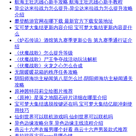
航海王壮志雄心新手攻略 航海王壮志雄心新手教程
异尘达米拉战力怎么提升-异尘达米拉战力怎么提升攻略
介绍
攀登酷游官网在哪下载 最新官方下载安装地址
宝可梦大集结更新内容介绍 宝可梦大集结更新内容是什
么
《炉石传说》酒馆第九赛季更新公告 第九赛季通行证介
绍
《伏魔战歌》怎么提升等级
《伏魔战歌》尸王争夺战活动玩法解析
《伏魔战歌》火龙之心怎么合成
无限暖暖花箱的秩序任务攻略
阴阳师海坊主秘闻第八层怎么过-阴阳师海坊主秘闻通关
攻略
原神茜特菈莉立绘图片推荐
《原神》星落之地陨石碎片详细在哪里介绍
宝可梦大集结逃脱按键还在吗 宝可梦大集结亿能冲刺使
用技巧
仙剑世界可以联机游戏吗 仙剑世界可以联机吗
异色边缘攻略分享 异色边缘主线流程介绍
燕云十六声衣服男哪个好看 燕云十六声男装款式推荐
泰拉瑞亚灾厄none是哪个键