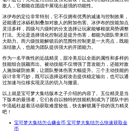
敌人，它都能在团战中展现出超强的功能性。
冰伊布的定位非常特别，它不仅拥有优秀的减速与控制效果，
还能通过冰砾机制叠加对敌人的附加伤害。冰伊布的技能加点
灵活多样，四级与六级时的分支选择让玩家能够根据局势调整
打法。无论是选择强化控制还是提升伤害，都能为团队带来巨
大助力。而六级技能解锁后的范围性控制更是一大亮点，既能
冻结敌人，也能为团队提供强大的开团能力。
作为一名平衡性的近战精灵，甜冷美后以全面的属性和多样的
技能组合脱颖而出。被动技能不仅增强了普攻能力，还能对敌
人施加破防效果，让团队整体伤害大幅提升。三个主动技能的
设计非常巧妙，既可以选择远程攻击提供稳定输出，也可以通
过加速与位移实现灵活的切入与撤退。
以上就是宝可梦大集结版本之子介绍的内容了。五位精灵是当
下版本的最强者，它们各自以独特的技能机制成为了团队中的
中流砥柱趁着活动获取难度较低，快去解锁属于你的强力精灵
吧！
宝可梦大集结怎么赚金币 宝可梦大集结怎么快速获取金
币