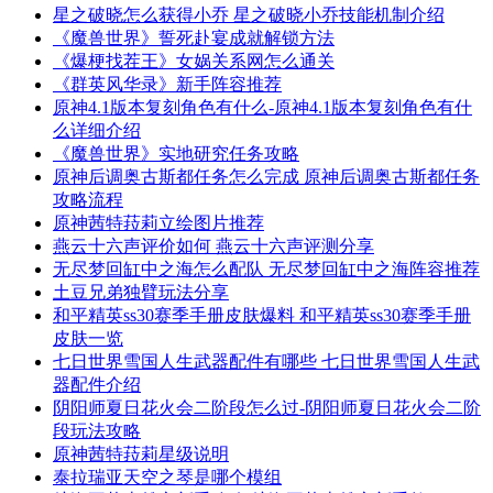
星之破晓怎么获得小乔 星之破晓小乔技能机制介绍
《魔兽世界》誓死赴宴成就解锁方法
《爆梗找茬王》女娲关系网怎么通关
《群英风华录》新手阵容推荐
原神4.1版本复刻角色有什么-原神4.1版本复刻角色有什
么详细介绍
《魔兽世界》实地研究任务攻略
原神后调奥古斯都任务怎么完成 原神后调奥古斯都任务
攻略流程
原神茜特菈莉立绘图片推荐
燕云十六声评价如何 燕云十六声评测分享
无尽梦回缸中之海怎么配队 无尽梦回缸中之海阵容推荐
土豆兄弟独臂玩法分享
和平精英ss30赛季手册皮肤爆料 和平精英ss30赛季手册
皮肤一览
七日世界雪国人生武器配件有哪些 七日世界雪国人生武
器配件介绍
阴阳师夏日花火会二阶段怎么过-阴阳师夏日花火会二阶
段玩法攻略
原神茜特菈莉星级说明
泰拉瑞亚天空之琴是哪个模组