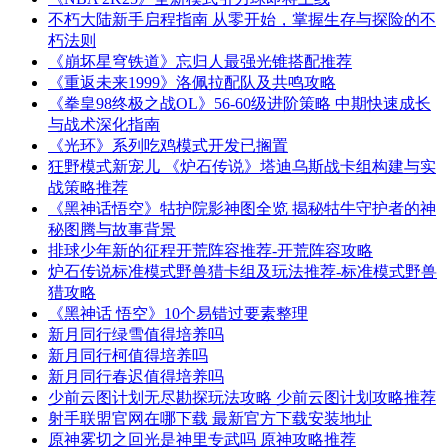
不朽大陆新手启程指南 从零开始，掌握生存与探险的不
朽法则
《崩坏星穹铁道》忘归人最强光锥搭配推荐
《重返未来1999》洛佩拉配队及共鸣攻略
《拳皇98终极之战OL》56-60级进阶策略 中期快速成长
与战术深化指南
《光环》系列吃鸡模式开发已搁置
狂野模式新宠儿 《炉石传说》塔迪乌斯战卡组构建与实
战策略推荐
《黑神话悟空》牯护院影神图全览 揭秘牯牛守护者的神
秘图腾与故事背景
排球少年新的征程开荒阵容推荐-开荒阵容攻略
炉石传说标准模式野兽猎卡组及玩法推荐-标准模式野兽
猎攻略
《黑神话 悟空》10个易错过要素整理
新月同行绿雪值得培养吗
新月同行柯值得培养吗
新月同行春迟值得培养吗
少前云图计划无尽勘探玩法攻略 少前云图计划攻略推荐
射手联盟官网在哪下载 最新官方下载安装地址
原神雾切之回光是神里专武吗 原神攻略推荐