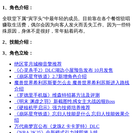
1、角色介绍：
全联堂下属“寅字头”中最年轻的成员。目前靠在各个餐馆驻唱
赚取生活费，偶尔会因为向客人发火而丢失工作。因为一些特
殊原因，身体不是很好，常年贴着药布。
2、技能介绍：
3、角色立绘：
绝区零月城柳音擎推荐
《心灵杀手2》DLC湖边小屋预告发布 10月发售
《崩坏星穹铁道》2.7新增角色介绍
魔兽世界希利苏斯要怎么去 魔兽世界希利苏斯进入路线
介绍
《罗德里手机版》维森特招募方法及评测
《明末 渊虚之羽》新截图性感女主大战凶狠Boss
《硬核机甲启示》强力技师培养推荐
《崩坏星穹铁道》忘归人技能是什么 忘归人技能效果介
绍
万代南梦宫公布《龙珠Z 卡卡罗特》DLC
《NBA 2K25》全新模式引力球即将上线